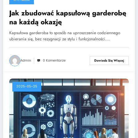
Jak zbudować kapsułową garderobę
na każdą okazję
Kapsułowa garderoba to sposób na uproszczenie codziennego
ubierania się, bez rezygnacji ze stylu i funkcjonalności.…
Admin
0 Komentarze
Dowiedz Się Więcej
2025-05-25