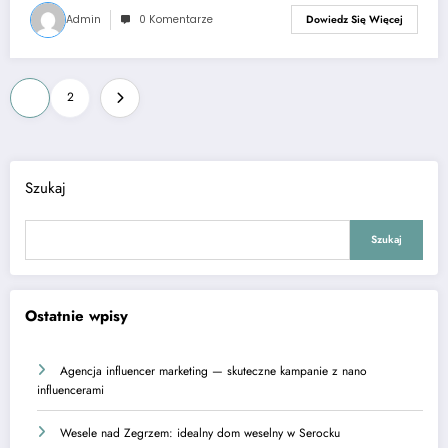
Admin
0 Komentarze
Dowiedz Się Więcej
Stronicowanie
1
2
wpisów
Szukaj
Szukaj
Ostatnie wpisy
Agencja influencer marketing — skuteczne kampanie z nano
influencerami
Wesele nad Zegrzem: idealny dom weselny w Serocku