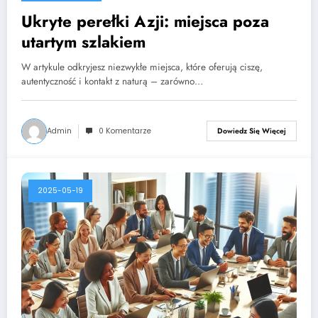
Ukryte perełki Azji: miejsca poza
utartym szlakiem
W artykule odkryjesz niezwykłe miejsca, które oferują ciszę,
autentyczność i kontakt z naturą – zarówno…
Admin
0 Komentarze
Dowiedz Się Więcej
2025-05-19