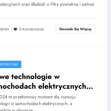
atacyjnych oraz dbałość o filtry powietrza i paliwa
Dowiedz Się Więcej
dmin
0 Komentarze
ORYZACYJNE
we technologie w
mochodach elektrycznych
24
024 to przełomowy moment dla rozwoju
ologii w samochodach elektrycznych, a
gólnie w obszarze…