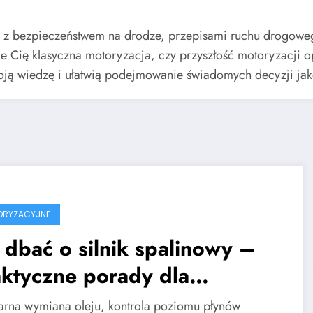
ne z bezpieczeństwem na drodze, przepisami ruchu drogowe
uje Cię klasyczna motoryzacja, czy przyszłość motoryzacji 
Twoją wiedzę i ułatwią podejmowanie świadomych decyzji jak
ORYZACYJNE
 dbać o silnik spalinowy –
ktyczne porady dla
erowców
arna wymiana oleju, kontrola poziomu płynów