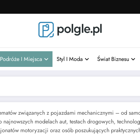
Podróże I Miejsca
Styl I Moda
Świat Biznesu
s tematów związanych z pojazdami mechanicznymi – od sam
je o najnowszych modelach aut, testach drogowych, technolo
 pasjonatów motoryzacji oraz osób poszukujących praktyczn