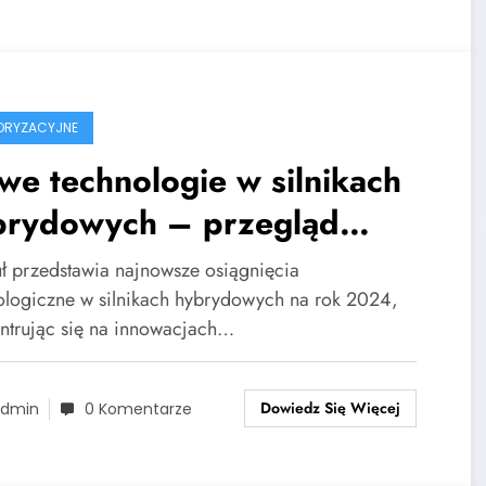
ORYZACYJNE
e technologie w silnikach
brydowych – przegląd
nowacji 2024
uł przedstawia najnowsze osiągnięcia
ologiczne w silnikach hybrydowych na rok 2024,
ntrując się na innowacjach…
Dowiedz Się Więcej
dmin
0 Komentarze