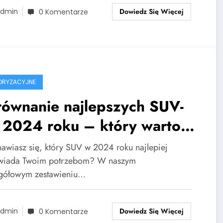
Dowiedz Się Więcej
dmin
0 Komentarze
ORYZACYJNE
równanie najlepszych SUV-
 2024 roku – który warto
pić?
nawiasz się, który SUV w 2024 roku najlepiej
wiada Twoim potrzebom? W naszym
gółowym zestawieniu…
Dowiedz Się Więcej
dmin
0 Komentarze