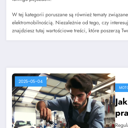
W tej kategorii poruszane są również tematy związa
elektromobilnością. Niezależnie od tego, czy interes
znajdziesz tutaj wartościowe treści, które poszerzą 
2025-05-04
MOT
Jak
pra
ki
Regul