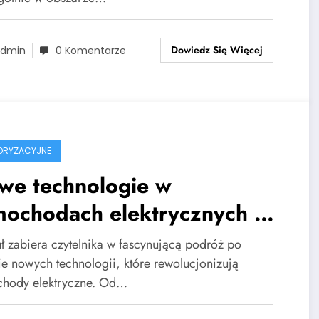
Dowiedz Się Więcej
dmin
0 Komentarze
ORYZACYJNE
we technologie w
mochodach elektrycznych –
przyniesie przyszłość?
uł zabiera czytelnika w fascynującą podróż po
ie nowych technologii, które rewolucjonizują
hody elektryczne. Od…