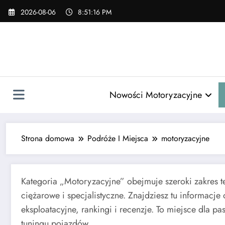
Skip
2026-08-06
8:51:18 PM
to
content
Nowości Motoryzacyjne
Strona domowa
Podróże I Miejsca
motoryzacyjne
Kategoria „Motoryzacyjne” obejmuje szeroki zakre
ciężarowe i specjalistyczne. Znajdziesz tu informac
eksploatacyjne, rankingi i recenzje. To miejsce dla
tuningu pojazdów.