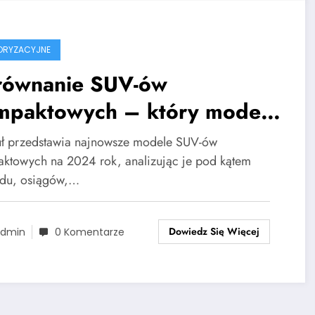
ORYZACYJNE
równanie SUV-ów
mpaktowych – który model
brać w 2024 roku?
uł przedstawia najnowsze modele SUV-ów
ktowych na 2024 rok, analizując je pod kątem
du, osiągów,…
Dowiedz Się Więcej
dmin
0 Komentarze