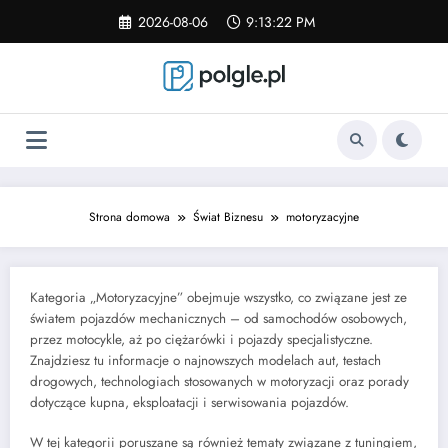
Skip
2026-08-06
9:13:22 PM
to
content
Strona domowa
Świat Biznesu
motoryzacyjne
Kategoria „Motoryzacyjne” obejmuje wszystko, co związane jest ze
światem pojazdów mechanicznych – od samochodów osobowych,
przez motocykle, aż po ciężarówki i pojazdy specjalistyczne.
Znajdziesz tu informacje o najnowszych modelach aut, testach
drogowych, technologiach stosowanych w motoryzacji oraz porady
dotyczące kupna, eksploatacji i serwisowania pojazdów.
W tej kategorii poruszane są również tematy związane z tuningiem,