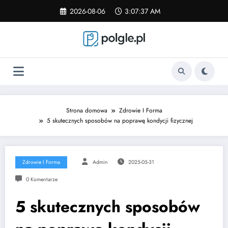
Skip
2026-08-06
3:07:37 AM
to
content
Strona domowa
Zdrowie I Forma
5 skutecznych sposobów na poprawę kondycji fizycznej
Zdrowie I Forma
Admin
2025-05-31
0 Komentarze
5 skutecznych sposobów