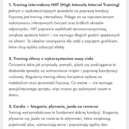
1. Trening interwałowy HIIT (High Intensity Interval Training)
Jednym z najskuteczniejszych sposobów na poprawę kondycji
fizycznej jest trening interwałowy. Polega on na naprzemiennym
wykonywaniu intensywnych ćwiczeń oraz krótkich okresów
odpoczynku. HIIT poprawia wydolność sercowo-naczyniową,
zwiększa spalanie kalorii i nie wymaga długich godzin spędzonych
na siłowni. To idealne rozwiązanie dla osób z napiętym grafikiem,
które chcą szybko zobaczyć efekty.
2. Trening siłowy z wykorzystaniem masy ciała
Ćwiczenia takie jak przysiady, pompki, plank czy podciąganie to
doskonałe sposoby na wzmocnienie mięśni i poprawę koordynacji
ruchowej. Regularny trening siłowy korzystnie wpływa na
metabolizm oraz sprawność fizyczną. Co ważne – nie wymaga
specjalistycznego sprzętu, więc można go wykonywać nawet w
domu.
3. Cardio – bieganie, pływanie, jazda na rowerze
Trening wytrzymałościowy to fundament dobrej kondycji. Bieganie,
pływanie czy jazda na rowerze to aktywności, które zwiększają
pojemność płuc, wzmacniają serce i poprawiają ogólny stan