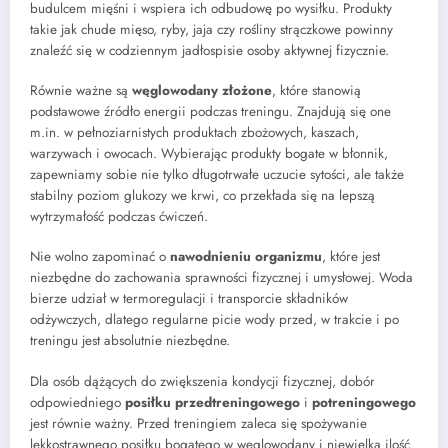
budulcem mięśni i wspiera ich odbudowę po wysiłku. Produkty
takie jak chude mięso, ryby, jaja czy rośliny strączkowe powinny
znaleźć się w codziennym jadłospisie osoby aktywnej fizycznie.
Równie ważne są
węglowodany złożone
, które stanowią
podstawowe źródło energii podczas treningu. Znajdują się one
m.in. w pełnoziarnistych produktach zbożowych, kaszach,
warzywach i owocach. Wybierając produkty bogate w błonnik,
zapewniamy sobie nie tylko długotrwałe uczucie sytości, ale także
stabilny poziom glukozy we krwi, co przekłada się na lepszą
wytrzymałość podczas ćwiczeń.
Nie wolno zapominać o
nawodnieniu organizmu
, które jest
niezbędne do zachowania sprawności fizycznej i umysłowej. Woda
bierze udział w termoregulacji i transporcie składników
odżywczych, dlatego regularne picie wody przed, w trakcie i po
treningu jest absolutnie niezbędne.
Dla osób dążących do zwiększenia kondycji fizycznej, dobór
odpowiedniego
posiłku przedtreningowego
i
potreningowego
jest równie ważny. Przed treningiem zaleca się spożywanie
lekkostrawnego posiłku bogatego w węglowodany i niewielką ilość