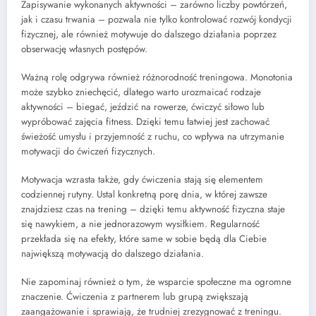
Zapisywanie wykonanych aktywności – zarówno liczby powtórzeń,
jak i czasu trwania – pozwala nie tylko kontrolować rozwój kondycji
fizycznej, ale również motywuje do dalszego działania poprzez
obserwację własnych postępów.
Ważną rolę odgrywa również różnorodność treningowa. Monotonia
może szybko zniechęcić, dlatego warto urozmaicać rodzaje
aktywności – biegać, jeździć na rowerze, ćwiczyć siłowo lub
wypróbować zajęcia fitness. Dzięki temu łatwiej jest zachować
świeżość umysłu i przyjemność z ruchu, co wpływa na utrzymanie
motywacji do ćwiczeń fizycznych.
Motywacja wzrasta także, gdy ćwiczenia stają się elementem
codziennej rutyny. Ustal konkretną porę dnia, w której zawsze
znajdziesz czas na trening – dzięki temu aktywność fizyczna staje
się nawykiem, a nie jednorazowym wysiłkiem. Regularność
przekłada się na efekty, które same w sobie będą dla Ciebie
największą motywacją do dalszego działania.
Nie zapominaj również o tym, że wsparcie społeczne ma ogromne
znaczenie. Ćwiczenia z partnerem lub grupą zwiększają
zaangażowanie i sprawiają, że trudniej zrezygnować z treningu.