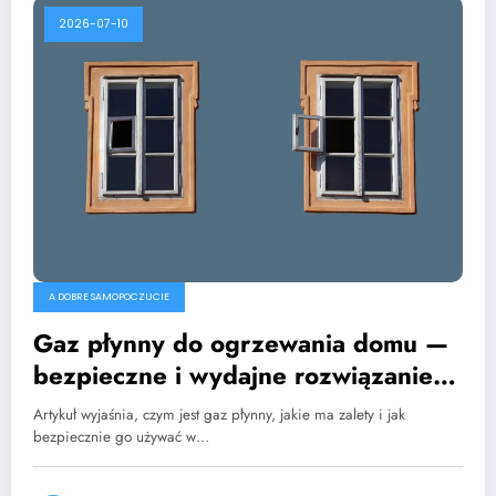
2026-07-10
A DOBRE SAMOPOCZUCIE
Gaz płynny do ogrzewania domu —
bezpieczne i wydajne rozwiązanie
dla domów i ekip budowlanych
Artykuł wyjaśnia, czym jest gaz płynny, jakie ma zalety i jak
bezpiecznie go używać w…