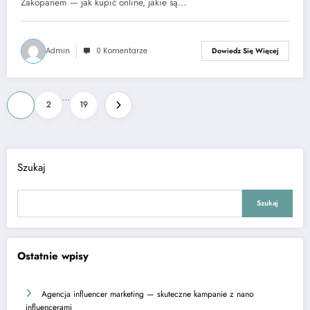
Zakopanem — jak kupić online, jakie są…
Admin
0 Komentarze
Dowiedz Się Więcej
Stronicowanie
…
1
2
19
wpisów
Szukaj
Szukaj
Ostatnie wpisy
Agencja influencer marketing — skuteczne kampanie z nano
influencerami