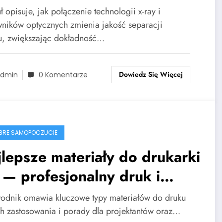
aracji metalu
ł opisuje, jak połączenie technologii x-ray i
wników optycznych zmienia jakość separacji
u, zwiększając dokładność…
Dowiedz Się Więcej
dmin
0 Komentarze
BRE SAMOPOCZUCIE
lepsze materiały do drukarki
— profesjonalny druk i
ototypy w Warszawie
odnik omawia kluczowe typy materiałów do druku
ch zastosowania i porady dla projektantów oraz…