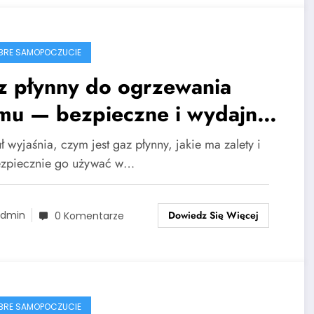
BRE SAMOPOCZUCIE
z płynny do ogrzewania
mu — bezpieczne i wydajne
wiązanie dla domów i ekip
ł wyjaśnia, czym jest gaz płynny, jakie ma zalety i
dowlanych
ezpiecznie go używać w…
Dowiedz Się Więcej
dmin
0 Komentarze
BRE SAMOPOCZUCIE