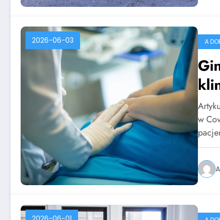
2026-06-03
A DO
Gi
kli
Artyku
w Cov
pacje
A
2026-06-01
A DO