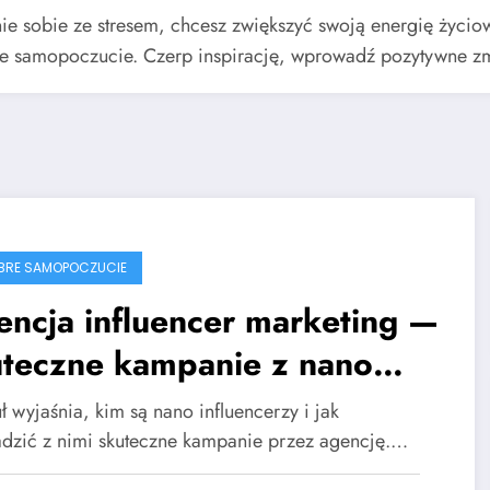
e sobie ze stresem, chcesz zwiększyć swoją energię życiową
re samopoczucie. Czerp inspirację, wprowadź pozytywne zmi
BRE SAMOPOCZUCIE
ncja influencer marketing —
uteczne kampanie z nano
luencerami
ł wyjaśnia, kim są nano influencerzy i jak
dzić z nimi skuteczne kampanie przez agencję.…