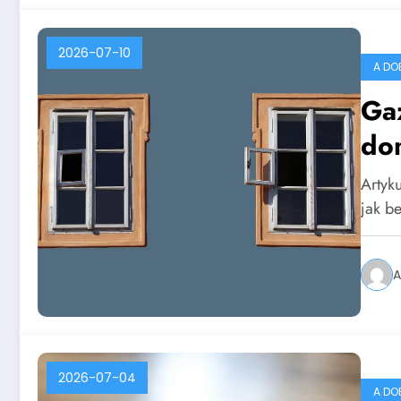
2026-07-10
A DO
Ga
do
roz
Artyku
bu
jak b
A
2026-07-04
A DO