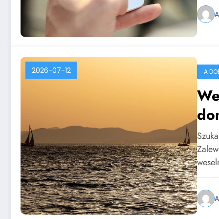
A
2026-07-12
A DO
We
do
Szuka
Zalew
wesel
A