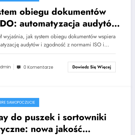
stem obiegu dokumentów
DO: automatyzacja audytów
zgodność ISO
uł wyjaśnia, jak system obiegu dokumentów wspiera
atyzację audytów i zgodność z normami ISO i…
Dowiedz Się Więcej
dmin
0 Komentarze
BRE SAMOPOCZUCIE
ay do puszek i sortowniki
tyczne: nowa jakość