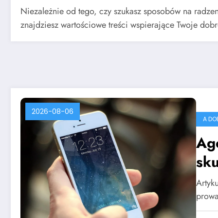
Niezależnie od tego, czy szukasz sposobów na radzeni
znajdziesz wartościowe treści wspierające Twoje dob
2026-08-06
A DO
Age
sk
inf
Artyku
prowa