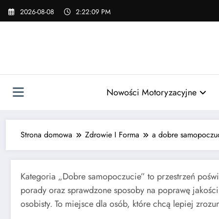
Skip
2026-08-08
2:22:10 PM
to
content
Nowości Motoryzacyjne
Strona domowa
Zdrowie I Forma
a dobre samopoczu
Kategoria „Dobre samopoczucie” to przestrzeń poświ
porady oraz sprawdzone sposoby na poprawę jakości 
osobisty. To miejsce dla osób, które chcą lepiej zroz