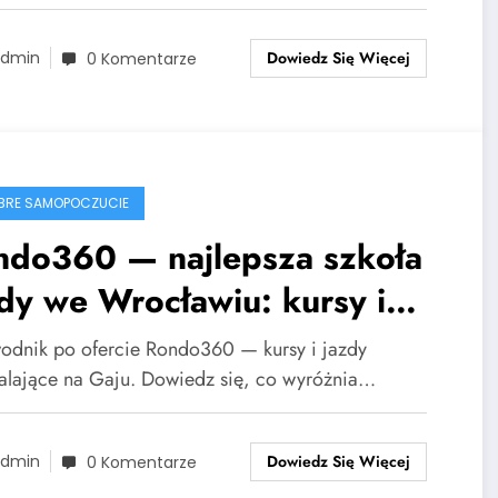
Dowiedz Się Więcej
dmin
0 Komentarze
BRE SAMOPOCZUCIE
ndo360 — najlepsza szkoła
dy we Wrocławiu: kursy i
dy doszkalające na Gaju
odnik po ofercie Rondo360 — kursy i jazdy
alające na Gaju. Dowiedz się, co wyróżnia…
Dowiedz Się Więcej
dmin
0 Komentarze