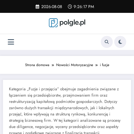
Skip
2026-08-08
9:26:18 PM
to
content
Strona domowa
Nowości Motoryzacyjne
i fuzje
Kategoria „Fuzje i przejęcia” obejmuje zagadnienia związane z
łączeniem się przedsiębiorstw, przejmowaniem firm oraz
restrukturyzacją kapitałową podmiotów gospodarczych. Dotyczy
zarówno dużych transakcji międzynarodowych, jak i lokalnych
przejęć, które wpływają na strukturę rynkową, konkurencję i
strategię biznesową firm. W tej kategorii analizowane są procesy
due diligence, negocjacje, wyceny przedsiębiorstw oraz aspekty
prawne i podatkowe związane z finalizacją transakcji.