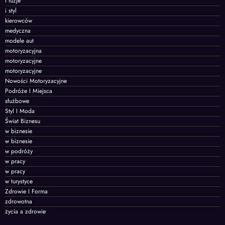
i fuzje
i styl
kierowców
medyczna
modele aut
motoryzacyjna
motoryzacyjne
motoryzacyjne
Nowości Motoryzacyjne
Podróże I Miejsca
służbowe
Styl I Moda
Świat Biznesu
w biznesie
w biznesie
w podróży
w pracy
w pracy
w turystyce
Zdrowie I Forma
zdrowotna
życia a zdrowie