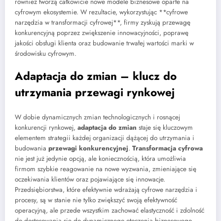
również tworzą całkowicie nowe modele biznesowe oparte na
cyfrowym ekosystemie. W rezultacie, wykorzystując **cyfrowe
narzędzia w transformacji cyfrowej**, firmy zyskują przewagę
konkurencyjną poprzez zwiększenie innowacyjności, poprawę
jakości obsługi klienta oraz budowanie trwałej wartości marki w
środowisku cyfrowym.
Adaptacja do zmian – klucz do
utrzymania przewagi rynkowej
W dobie dynamicznych zmian technologicznych i rosnącej
konkurencji rynkowej,
adaptacja do zmian
staje się kluczowym
elementem strategii każdej organizacji dążącej do utrzymania i
budowania
przewagi konkurencyjnej
.
Transformacja cyfrowa
nie jest już jedynie opcją, ale koniecznością, która umożliwia
firmom szybkie reagowanie na nowe wyzwania, zmieniające się
oczekiwania klientów oraz pojawiające się innowacje.
Przedsiębiorstwa, które efektywnie wdrażają cyfrowe narzędzia i
procesy, są w stanie nie tylko zwiększyć swoją efektywność
operacyjną, ale przede wszystkim zachować elastyczność i zdolność
do dostosowania się do dynamicznego otoczenia biznesowego.