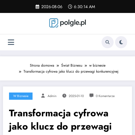
Skip
2026-08-06
6:30:14 AM
to
content
Strona domowa
Świat Biznesu
w biznesie
Transformacja cyfrowa jako klucz do przewagi konkurencyjnej
W Biznesie
Admin
2025-01-10
0 Komentarze
Transformacja cyfrowa
jako klucz do przewagi