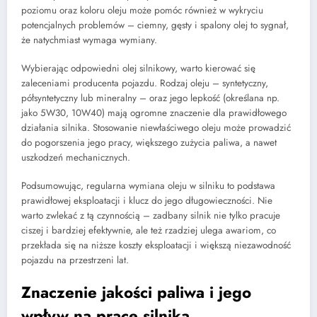
poziomu oraz koloru oleju może pomóc również w wykryciu
potencjalnych problemów – ciemny, gęsty i spalony olej to sygnał,
że natychmiast wymaga wymiany.
Wybierając odpowiedni olej silnikowy, warto kierować się
zaleceniami producenta pojazdu. Rodzaj oleju – syntetyczny,
półsyntetyczny lub mineralny – oraz jego lepkość (określana np.
jako 5W30, 10W40) mają ogromne znaczenie dla prawidłowego
działania silnika. Stosowanie niewłaściwego oleju może prowadzić
do pogorszenia jego pracy, większego zużycia paliwa, a nawet
uszkodzeń mechanicznych.
Podsumowując, regularna wymiana oleju w silniku to podstawa
prawidłowej eksploatacji i klucz do jego długowieczności. Nie
warto zwlekać z tą czynnością – zadbany silnik nie tylko pracuje
ciszej i bardziej efektywnie, ale też rzadziej ulega awariom, co
przekłada się na niższe koszty eksploatacji i większą niezawodność
pojazdu na przestrzeni lat.
Znaczenie jakości paliwa i jego
wpływ na pracę silnika