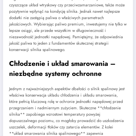
czyszczące układ wtryskowy czy przeciwzamarzaniowe, także może
pozytywnie wpłynąć na kondycję silnika. Jednak nawet najlepsze
dodatki nie zastąpią paliwa o właściwych parametrach
jakościowych. Wybierając paliwo premium, inwestujemy nie tylko w
lepsze osiągi, ale przede wszystkim w długowieczność i
niezawodność jednostki napędowej. Pamiętajmy, że odpowiednia
jakość paliwa to jeden z fundamentów skutecznej strategii
konserwacji silnika spalinowego.
Chłodzenie i układ smarowania –
niezbędne systemy ochronne
Jednym z najważniejszych aspektów dbałości o silnik spalinowy jest
właściwa konserwacja układu chłodzenia i układu smarowania,
które pełnią kluczową rolę w ochronie jednostki napędowej przed
przegrzaniem i nadmiernym zużyciem. Skuteczne **chłodzenie
silnika** zapobiega wzrostowi temperatury powyżej
dopuszczalnego poziomu, co mogłoby prowadzić do uszkodzenia
uszczelek, deformacji tłoków czy zatarcia elementów. Z kolei
**układ smarowania silnika spalinowego** zapewnia