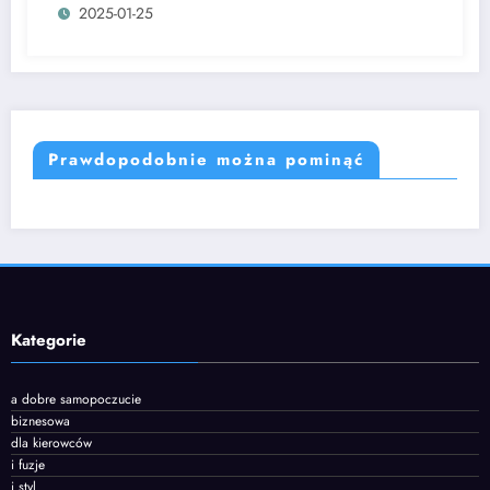
2025-01-25
Prawdopodobnie można pominąć
Kategorie
a dobre samopoczucie
biznesowa
dla kierowców
i fuzje
i styl