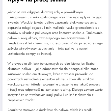
Jakość paliwa odgrywa kluczową rolę w prawidłowym
funkcjonowaniu silnika spalinowego oraz znacząco wpływa na jego
trwałość. Wysokiej jakości paliwo zapewnia efektywne spalanie,
poprawia osiągi pojazdu i minimalizuje ryzyko gromadzenia się
osadów w układzie paliwowym oraz komorze spalania. Tankowanie
paliwa niskiej jakości, zawierającego zanieczyszczenia lub
niewłaściwy skład chemiczny, może prowadzić do przedwczesnego
zużycia wtryskiwaczy, zapychania filtrów paliwa, a nawet
uszkodzenia pompy paliwowej.
W przypadku silników benzynowych bardzo istotna jest liczba
oktanowa paliwa – jej niedopasowanie do danego silnika może
skutkować spalaniem stukowym, które z czasem prowadzi do
poważnych uszkodzeń elementów silnika. Z kolei dla silników
wysokoprężnych (diesla) szczególne znaczenie ma jakość procesu
filtracji oraz odporność na zamarzanie zimą. Dlatego zawsze warto
korzystać ze sprawdzonych stacji paliw i unikać tankowania z
niepewnych źródeł.
Regularne stosowanie dodatków do paliwa, takich jak środki