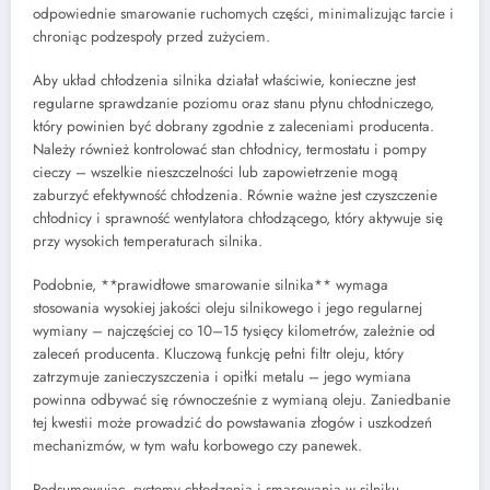
odpowiednie smarowanie ruchomych części, minimalizując tarcie i
chroniąc podzespoły przed zużyciem.
Aby układ chłodzenia silnika działał właściwie, konieczne jest
regularne sprawdzanie poziomu oraz stanu płynu chłodniczego,
który powinien być dobrany zgodnie z zaleceniami producenta.
Należy również kontrolować stan chłodnicy, termostatu i pompy
cieczy – wszelkie nieszczelności lub zapowietrzenie mogą
zaburzyć efektywność chłodzenia. Równie ważne jest czyszczenie
chłodnicy i sprawność wentylatora chłodzącego, który aktywuje się
przy wysokich temperaturach silnika.
Podobnie, **prawidłowe smarowanie silnika** wymaga
stosowania wysokiej jakości oleju silnikowego i jego regularnej
wymiany – najczęściej co 10–15 tysięcy kilometrów, zależnie od
zaleceń producenta. Kluczową funkcję pełni filtr oleju, który
zatrzymuje zanieczyszczenia i opiłki metalu – jego wymiana
powinna odbywać się równocześnie z wymianą oleju. Zaniedbanie
tej kwestii może prowadzić do powstawania złogów i uszkodzeń
mechanizmów, w tym wału korbowego czy panewek.
Podsumowując, systemy chłodzenia i smarowania w silniku