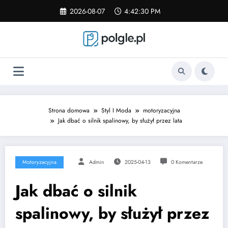
Skip
2026-08-07
4:42:30 PM
to
content
Strona domowa
Styl I Moda
motoryzacyjna
Jak dbać o silnik spalinowy, by służył przez lata
Motoryzacyjna
Admin
2025-04-13
0 Komentarze
Jak dbać o silnik
spalinowy, by służył przez