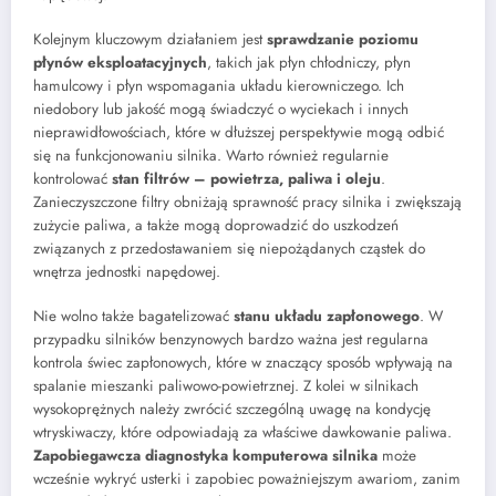
Kolejnym kluczowym działaniem jest
sprawdzanie poziomu
płynów eksploatacyjnych
, takich jak płyn chłodniczy, płyn
hamulcowy i płyn wspomagania układu kierowniczego. Ich
niedobory lub jakość mogą świadczyć o wyciekach i innych
nieprawidłowościach, które w dłuższej perspektywie mogą odbić
się na funkcjonowaniu silnika. Warto również regularnie
kontrolować
stan filtrów – powietrza, paliwa i oleju
.
Zanieczyszczone filtry obniżają sprawność pracy silnika i zwiększają
zużycie paliwa, a także mogą doprowadzić do uszkodzeń
związanych z przedostawaniem się niepożądanych cząstek do
wnętrza jednostki napędowej.
Nie wolno także bagatelizować
stanu układu zapłonowego
. W
przypadku silników benzynowych bardzo ważna jest regularna
kontrola świec zapłonowych, które w znaczący sposób wpływają na
spalanie mieszanki paliwowo-powietrznej. Z kolei w silnikach
wysokoprężnych należy zwrócić szczególną uwagę na kondycję
wtryskiwaczy, które odpowiadają za właściwe dawkowanie paliwa.
Zapobiegawcza diagnostyka komputerowa silnika
może
wcześnie wykryć usterki i zapobiec poważniejszym awariom, zanim