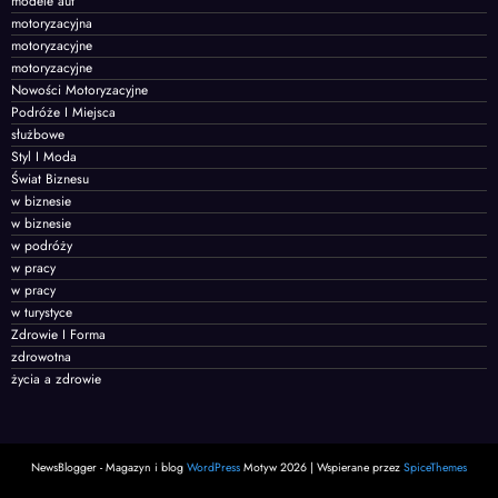
modele aut
motoryzacyjna
motoryzacyjne
motoryzacyjne
Nowości Motoryzacyjne
Podróże I Miejsca
służbowe
Styl I Moda
Świat Biznesu
w biznesie
w biznesie
w podróży
w pracy
w pracy
w turystyce
Zdrowie I Forma
zdrowotna
życia a zdrowie
NewsBlogger - Magazyn i blog
WordPress
Motyw 2026 | Wspierane przez
SpiceThemes