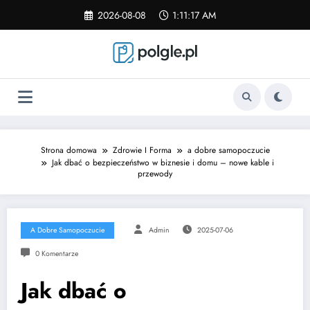
Skip
2026-08-08
1:11:17 AM
to
content
Strona domowa
Zdrowie I Forma
a dobre samopoczucie
Jak dbać o bezpieczeństwo w biznesie i domu – nowe kable i
przewody
A Dobre Samopoczucie
Admin
2025-07-06
0 Komentarze
Jak dbać o