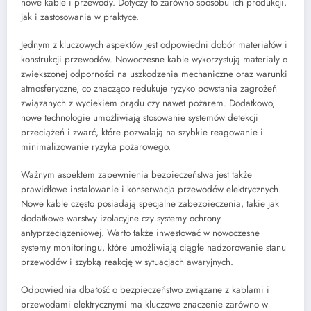
nowe kable i przewody. Dotyczy to zarówno sposobu ich produkcji,
jak i zastosowania w praktyce.
Jednym z kluczowych aspektów jest odpowiedni dobór materiałów i
konstrukcji przewodów. Nowoczesne kable wykorzystują materiały o
zwiększonej odporności na uszkodzenia mechaniczne oraz warunki
atmosferyczne, co znacząco redukuje ryzyko powstania zagrożeń
związanych z wyciekiem prądu czy nawet pożarem. Dodatkowo,
nowe technologie umożliwiają stosowanie systemów detekcji
przeciążeń i zwarć, które pozwalają na szybkie reagowanie i
minimalizowanie ryzyka pożarowego.
Ważnym aspektem zapewnienia bezpieczeństwa jest także
prawidłowe instalowanie i konserwacja przewodów elektrycznych.
Nowe kable często posiadają specjalne zabezpieczenia, takie jak
dodatkowe warstwy izolacyjne czy systemy ochrony
antyprzeciążeniowej. Warto także inwestować w nowoczesne
systemy monitoringu, które umożliwiają ciągłe nadzorowanie stanu
przewodów i szybką reakcję w sytuacjach awaryjnych.
Odpowiednia dbałość o bezpieczeństwo związane z kablami i
przewodami elektrycznymi ma kluczowe znaczenie zarówno w