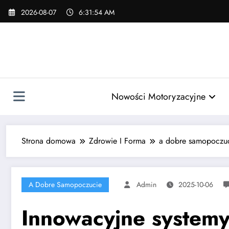
Skip
2026-08-07
6:31:55 AM
to
content
Nowości Motoryzacyjne
Strona domowa
Zdrowie I Forma
a dobre samopoczu
A Dobre Samopoczucie
Admin
2025-10-06
Innowacyjne systemy