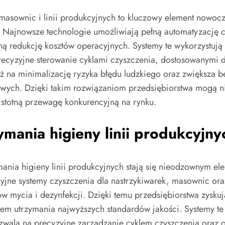
, masownic i linii produkcyjnych to kluczowy element nowo
. Najnowsze technologie umożliwiają pełną automatyzację c
ą redukcję kosztów operacyjnych. Systemy te wykorzystują i
recyzyjne sterowanie cyklami czyszczenia, dostosowanymi do
 na minimalizację ryzyka błędu ludzkiego oraz zwiększa be
wych. Dzięki takim rozwiązaniom przedsiębiorstwa mogą ni
istotną przewagę konkurencyjną na rynku.
ania higieny linii produkcyjny
ania higieny linii produkcyjnych stają się nieodzownym 
ne systemy czyszczenia dla nastrzykiwarek, masownic oraz
w mycia i dezynfekcji. Dzięki temu przedsiębiorstwa zyskują
em utrzymania najwyższych standardów jakości. Systemy te i
ala na precyzyjne zarządzanie cyklem czyszczenia oraz o