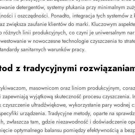
zowanie detergentów, systemy płukania przy minimalnym z
jności i oszczędności. Ponadto, integracja tych systemów z
oraz zwiększa zaufanie klientów do marki. Kluczowym aspek
b różnych linii produkcyjnych, co czyni je uniwersalnym n
westowanie w nowoczesne technologie czyszczenia to strate
tandardy sanitarnych warunków pracy.
tod z tradycyjnymi rozwiązania
zykiwaczom, masownicom oraz liniom produkcyjnym, coraz c
mi zapewniają wyjątkową skuteczność procesu czyszczenia. I
czyszczenie ultradźwiękowe, wykorzystanie pary wodnej czy
pecyfiki urządzenia. Tradycyjne metody, oparte na sprawd
ch, zwłaszcza tam, gdzie niezawodność i doświadczenie ope
nięcie optymalnego balansu pomiędzy efektywnością a bezp