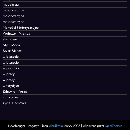
modele aut
motoryzacyjna
motoryzacyjne
motoryzacyjne
Nowości Motoryzacyjne
Podróże I Miejsca
służbowe
Styl I Moda
Świat Biznesu
w biznesie
w biznesie
w podróży
w pracy
w pracy
w turystyce
Zdrowie I Forma
zdrowotna
życia a zdrowie
NewsBlogger - Magazyn i blog
WordPress
Motyw 2026 | Wspierane przez
SpiceThemes