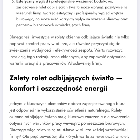
Estetyczny wygląd i profesjonalne wrażenie:
Dodatkowo,
zastosowanie rolet odbijających światło może wpłynąć pozytywnie na
wizerunek firmy, tworząc estetyczny i profesjonalny wygląd wnętrza
biurowego, co może mieć korzystny wpływ na wrażenia klientów oraz
partnerów biznesowych odwiedzających firmę.
Dlatego też, inwestycja w rolety okienne odbijające światło nie tylko
poprawi komfort pracy w biurze, ale również przyczyni się do
zwiększenia wydajności i efektywności zespołu. Warto rozważyć
instalację tego rodzaju osłon okiennych, aby zapewnić optymalne
warunki pracy dla pracowników Wrocławskiej firmy.
Zalety rolet odbijających światło —
komfort i oszczędność energii
Jednym z kluczowych elementów dobrze zaprojektowanego biura
jest odpowiednie wykorzystanie oświetlenia naturalnego. Rolety
okienne odbijające światło mają kluczowe znaczenie dla stworzenia
optymalnych warunków pracy wewnątrz pomieszczeń biurowych.
Dlaczego więc rolety te są must-have w biurze każdej wrocławskiej
firmy? Oto pięć powodów, dla których warto zainwestować w rolety