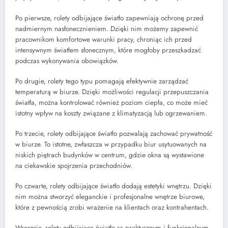
Po pierwsze, rolety odbijające światło zapewniają ochronę przed
nadmiernym nasłonecznieniem. Dzięki nim możemy zapewnić
pracownikom komfortowe warunki pracy, chroniąc ich przed
intensywnym światłem słonecznym, które mogłoby przeszkadzać
podczas wykonywania obowiązków.
Po drugie, rolety tego typu pomagają efektywnie zarządzać
temperaturą w biurze. Dzięki możliwości regulacji przepuszczania
światła, można kontrolować również poziom ciepła, co może mieć
istotny wpływ na koszty związane z klimatyzacją lub ogrzewaniem.
Po trzecie, rolety odbijające światło pozwalają zachować prywatność
w biurze. To istotne, zwłaszcza w przypadku biur usytuowanych na
niskich piętrach budynków w centrum, gdzie okna są wystawione
na ciekawskie spojrzenia przechodniów.
Po czwarte, rolety odbijające światło dodają estetyki wnętrzu. Dzięki
nim można stworzyć eleganckie i profesjonalne wnętrze biurowe,
które z pewnością zrobi wrażenie na klientach oraz kontrahentach.
Wreszcie, rolety odbijające światło są praktycznym i funkcjonalnym