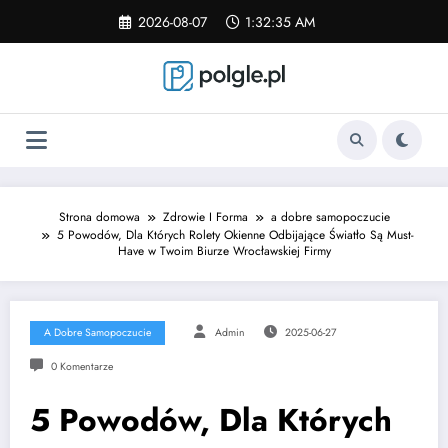
Skip
2026-08-07
1:32:35 AM
to
content
Strona domowa
Zdrowie I Forma
a dobre samopoczucie
5 Powodów, Dla Których Rolety Okienne Odbijające Światło Są Must-
Have w Twoim Biurze Wrocławskiej Firmy
A Dobre Samopoczucie
Admin
2025-06-27
0 Komentarze
5 Powodów, Dla Których