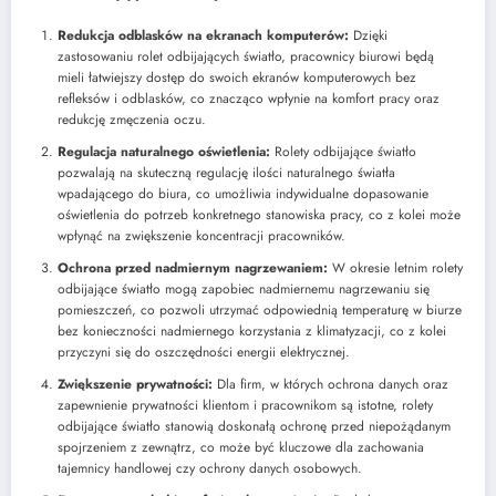
Redukcja odblasków na ekranach komputerów:
Dzięki
zastosowaniu rolet odbijających światło, pracownicy biurowi będą
mieli łatwiejszy dostęp do swoich ekranów komputerowych bez
refleksów i odblasków, co znacząco wpłynie na komfort pracy oraz
redukcję zmęczenia oczu.
Regulacja naturalnego oświetlenia:
Rolety odbijające światło
pozwalają na skuteczną regulację ilości naturalnego światła
wpadającego do biura, co umożliwia indywidualne dopasowanie
oświetlenia do potrzeb konkretnego stanowiska pracy, co z kolei może
wpłynąć na zwiększenie koncentracji pracowników.
Ochrona przed nadmiernym nagrzewaniem:
W okresie letnim rolety
odbijające światło mogą zapobiec nadmiernemu nagrzewaniu się
pomieszczeń, co pozwoli utrzymać odpowiednią temperaturę w biurze
bez konieczności nadmiernego korzystania z klimatyzacji, co z kolei
przyczyni się do oszczędności energii elektrycznej.
Zwiększenie prywatności:
Dla firm, w których ochrona danych oraz
zapewnienie prywatności klientom i pracownikom są istotne, rolety
odbijające światło stanowią doskonałą ochronę przed niepożądanym
spojrzeniem z zewnątrz, co może być kluczowe dla zachowania
tajemnicy handlowej czy ochrony danych osobowych.