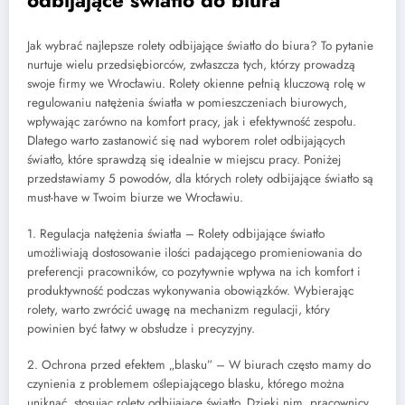
odbijające światło do biura
Jak wybrać najlepsze rolety odbijające światło do biura? To pytanie
nurtuje wielu przedsiębiorców, zwłaszcza tych, którzy prowadzą
swoje firmy we Wrocławiu. Rolety okienne pełnią kluczową rolę w
regulowaniu natężenia światła w pomieszczeniach biurowych,
wpływając zarówno na komfort pracy, jak i efektywność zespołu.
Dlatego warto zastanowić się nad wyborem rolet odbijających
światło, które sprawdzą się idealnie w miejscu pracy. Poniżej
przedstawiamy 5 powodów, dla których rolety odbijające światło są
must-have w Twoim biurze we Wrocławiu.
1. Regulacja natężenia światła – Rolety odbijające światło
umożliwiają dostosowanie ilości padającego promieniowania do
preferencji pracowników, co pozytywnie wpływa na ich komfort i
produktywność podczas wykonywania obowiązków. Wybierając
rolety, warto zwrócić uwagę na mechanizm regulacji, który
powinien być łatwy w obsłudze i precyzyjny.
2. Ochrona przed efektem „blasku” – W biurach często mamy do
czynienia z problemem oślepiającego blasku, którego można
uniknąć, stosując rolety odbijające światło. Dzięki nim, pracownicy