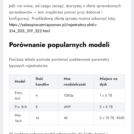
Jeśli nie wiesz, od czego zacząć, skorzystaj z oferty sprawdzonych
sprzedawców — tam znajdziesz pomoc przy doborze i
konfiguracji. Przykładową ofertę sprzętu można zobaczyć tutaj:
https://zabezpieczeniapoznan.pl/rejestratory-ahd-c-
314_205_319_323.html
Porównanie popularnych modeli
Poniższa tabela pomoże porównać podstawowe parametry
typowych rejestratorów.
Ilość
Max
Miejsce na
Model
kanałów
rozdzielczość
dysk
Entry
4
1080p
1 x 6 TB
4ch
Pro 8ch
8
4MP
2 x 8 TB
Max
16
4K
2 x 10 TB, RAID
16ch
W praktyce wybierz model odpowiedni do liczby kamer i